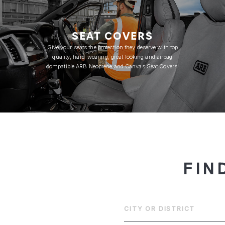
SEAT COVERS
Give your seats the protection they deserve with top
quality, hard-wearing, great looking and airbag
compatible ARB Neoprene and Canvas Seat Covers!
FIN