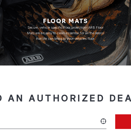
FLOOR MATS
Secure, vehicle specific floor protection- ARB Floor
Mats are an easy to clean essential for all the debris
that life can bring to your vehicles floor.
D AN AUTHORIZED DE