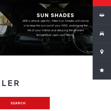
SUN SHADES
ARB’s vehicle specific, fitted Sun Shades will clamp
in to keep the sun out of your 4WD, prolonging the
life of your interior and reducing the ambient
temperature upon your return.
ALER
SEARCH